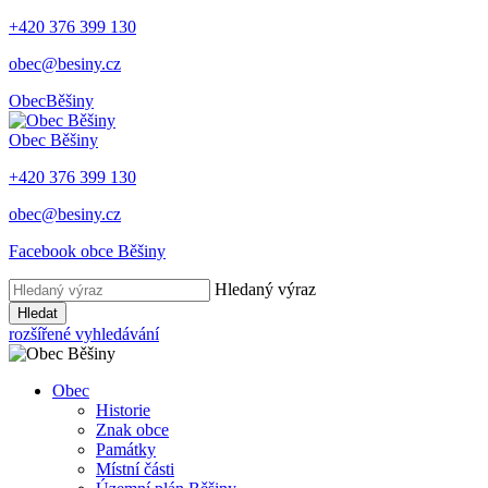
+420 376 399 130
obec@besiny.cz
Obec
Běšiny
Obec
Běšiny
+420 376 399 130
obec@besiny.cz
Facebook obce Běšiny
Hledaný výraz
Hledat
rozšířené vyhledávání
Obec
Historie
Znak obce
Památky
Místní části