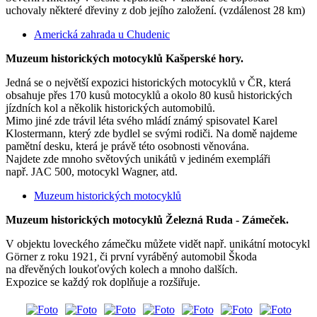
uchovaly některé dřeviny z dob jejího založení. (vzdálenost 28 km)
Americká zahrada u Chudenic
Muzeum historických motocyklů Kašperské hory.
Jedná se o největší expozici historických motocyklů v ČR, která
obsahuje přes 170 kusů motocyklů a okolo 80 kusů historických
jízdních kol a několik historických automobilů.
Mimo jiné zde trávil léta svého mládí známý spisovatel Karel
Klostermann, který zde bydlel se svými rodiči. Na domě najdeme
pamětní desku, která je právě této osobnosti věnována.
Najdete zde mnoho světových unikátů v jediném exempláři
např. JAC 500, motocykl Wagner, atd.
Muzeum historických motocyklů
Muzeum historických motocyklů Železná Ruda - Zámeček.
V objektu loveckého zámečku můžete vidět např. unikátní motocykl
Görner z roku 1921, či první vyráběný automobil Škoda
na dřevěných loukoťových kolech a mnoho dalších.
Expozice se každý rok doplňuje a rozšiřuje.