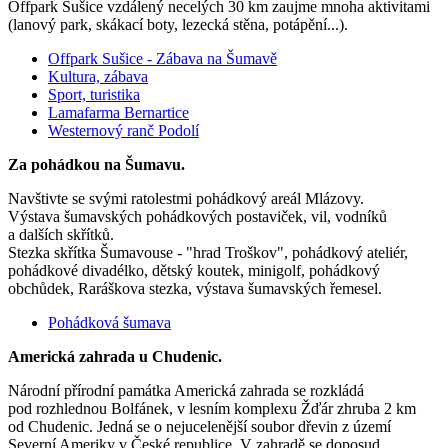
Offpark Sušice vzdálený necelých 30 km zaujme mnoha aktivitami
(lanový park, skákací boty, lezecká stěna, potápění...).
Offpark Sušice - Zábava na Šumavě
Kultura, zábava
Sport, turistika
Lamafarma Bernartice
Westernový ranč Podolí
Za pohádkou na Šumavu.
Navštivte se svými ratolestmi pohádkový areál Mlázovy.
Výstava šumavských pohádkových postaviček, vil, vodníků
a dalších skřítků.
Stezka skřítka Šumavouse - "hrad Troškov", pohádkový ateliér,
pohádkové divadélko, dětský koutek, minigolf, pohádkový
obchůdek, Raráškova stezka, výstava šumavských řemesel.
Pohádková šumava
Americká zahrada u Chudenic.
Národní přírodní památka Americká zahrada se rozkládá
pod rozhlednou Bolfánek, v lesním komplexu Žďár zhruba 2 km
od Chudenic. Jedná se o nejucelenější soubor dřevin z území
Severní Ameriky v České republice. V zahradě se doposud