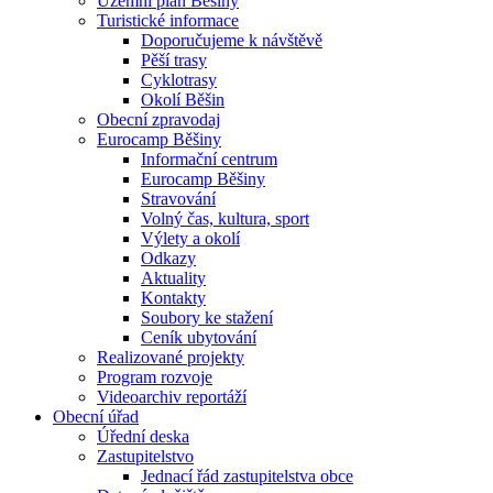
Územní plán Běšiny
Turistické informace
Doporučujeme k návštěvě
Pěší trasy
Cyklotrasy
Okolí Běšin
Obecní zpravodaj
Eurocamp Běšiny
Informační centrum
Eurocamp Běšiny
Stravování
Volný čas, kultura, sport
Výlety a okolí
Odkazy
Aktuality
Kontakty
Soubory ke stažení
Ceník ubytování
Realizované projekty
Program rozvoje
Videoarchiv reportáží
Obecní úřad
Úřední deska
Zastupitelstvo
Jednací řád zastupitelstva obce