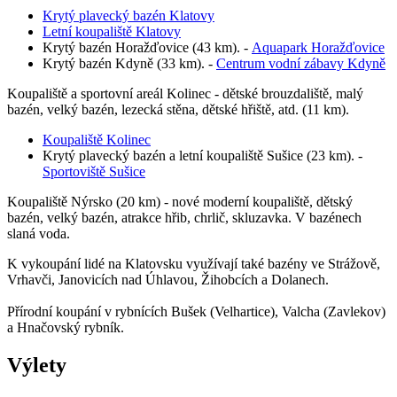
Krytý plavecký bazén Klatovy
Letní koupaliště Klatovy
Krytý bazén Horažďovice (43 km). -
Aquapark Horažďovice
Krytý bazén Kdyně (33 km). -
Centrum vodní zábavy Kdyně
Koupaliště a sportovní areál Kolinec - dětské brouzdaliště, malý
bazén, velký bazén, lezecká stěna, dětské hřiště, atd. (11 km).
Koupaliště Kolinec
Krytý plavecký bazén a letní koupaliště Sušice (23 km). -
Sportoviště Sušice
Koupaliště Nýrsko (20 km) - nové moderní koupaliště, dětský
bazén, velký bazén, atrakce hřib, chrlič, skluzavka. V bazénech
slaná voda.
K vykoupání lidé na Klatovsku využívají také bazény ve Strážově,
Vrhavči, Janovicích nad Úhlavou, Žihobcích a Dolanech.
Přírodní koupání v rybnících Bušek (Velhartice), Valcha (Zavlekov)
a Hnačovský rybník.
Výlety