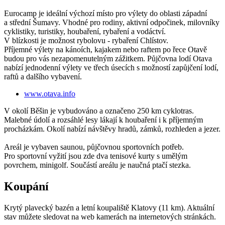
Eurocamp je ideální výchozí místo pro výlety do oblasti západní
a střední Šumavy. Vhodné pro rodiny, aktivní odpočinek, milovníky
cyklistiky, turistiky, houbaření, rybaření a vodáctví.
V blízkosti je možnost rybolovu - rybaření Chlístov.
Příjemné výlety na kánoích, kajakem nebo raftem po řece Otavě
budou pro vás nezapomenutelným zážitkem. Půjčovna lodí Otava
nabízí jednodenní výlety ve třech úsecích s možností zapůjčení lodí,
raftů a dalšího vybavení.
www.otava.info
V okolí Běšin je vybudováno a označeno 250 km cyklotras.
Malebné údolí a rozsáhlé lesy lákají k houbaření i k příjemným
procházkám. Okolí nabízí návštěvy hradů, zámků, rozhleden a jezer.
Areál je vybaven saunou, půjčovnou sportovních potřeb.
Pro sportovní vyžití jsou zde dva tenisové kurty s umělým
povrchem, minigolf. Součástí areálu je naučná ptačí stezka.
Koupání
Krytý plavecký bazén a letní koupaliště Klatovy (11 km). Aktuální
stav můžete sledovat na web kamerách na internetových stránkách.