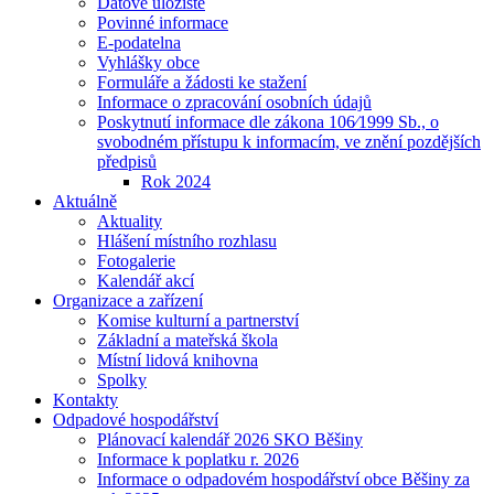
Datové uložiště
Povinné informace
E-podatelna
Vyhlášky obce
Formuláře a žádosti ke stažení
Informace o zpracování osobních údajů
Poskytnutí informace dle zákona 106⁄1999 Sb., o
svobodném přístupu k informacím, ve znění pozdějších
předpisů
Rok 2024
Aktuálně
Aktuality
Hlášení místního rozhlasu
Fotogalerie
Kalendář akcí
Organizace a zařízení
Komise kulturní a partnerství
Základní a mateřská škola
Místní lidová knihovna
Spolky
Kontakty
Odpadové hospodářství
Plánovací kalendář 2026 SKO Běšiny
Informace k poplatku r. 2026
Informace o odpadovém hospodářství obce Běšiny za