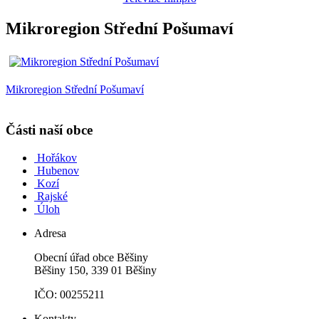
Mikroregion Střední Pošumaví
Mikroregion Střední Pošumaví
Části naší obce
Hořákov
Hubenov
Kozí
Rajské
Úloh
Adresa
Obecní úřad obce Běšiny
Běšiny 150, 339 01 Běšiny
IČO: 00255211
Kontakty