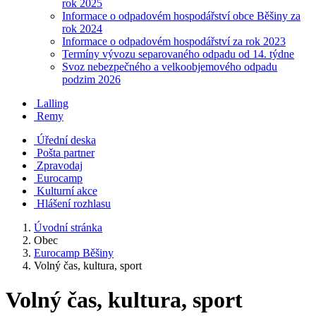
rok 2025
Informace o odpadovém hospodářství obce Běšiny za
rok 2024
Informace o odpadovém hospodářství za rok 2023
Termíny vývozu separovaného odpadu od 14. týdne
Svoz nebezpečného a velkoobjemového odpadu
podzim 2026
Lalling
Remy
Úřední deska
Pošta partner
Zpravodaj
Eurocamp
Kulturní akce
Hlášení rozhlasu
Úvodní stránka
Obec
Eurocamp Běšiny
Volný čas, kultura, sport
Volný čas, kultura, sport