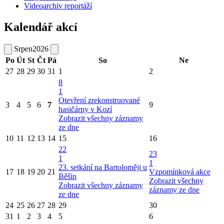
Videoarchiv reportáží
Kalendář akcí
Srpen
2026
Po
Út
St
Čt
Pá
So
Ne
27
28
29
30
31
1
2
8
1
Otevření zrekonstruované
3
4
5
6
7
9
hasičárny v Kozí
Zobrazit všechny záznamy
ze dne
10
11
12
13
14
15
16
22
23
1
1
23. setkání na Bartoloměji u
17
18
19
20
21
Vzpomínková akce
Běšin
Zobrazit všechny
Zobrazit všechny záznamy
záznamy ze dne
ze dne
24
25
26
27
28
29
30
31
1
2
3
4
5
6