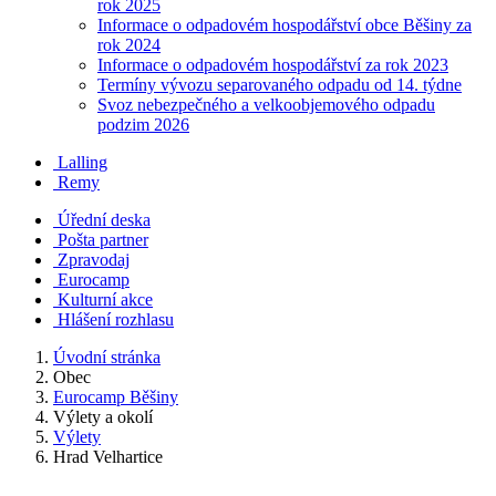
rok 2025
Informace o odpadovém hospodářství obce Běšiny za
rok 2024
Informace o odpadovém hospodářství za rok 2023
Termíny vývozu separovaného odpadu od 14. týdne
Svoz nebezpečného a velkoobjemového odpadu
podzim 2026
Lalling
Remy
Úřední deska
Pošta partner
Zpravodaj
Eurocamp
Kulturní akce
Hlášení rozhlasu
Úvodní stránka
Obec
Eurocamp Běšiny
Výlety a okolí
Výlety
Hrad Velhartice