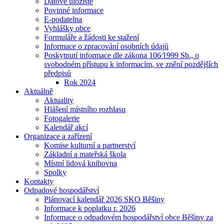
Datové uložiště
Povinné informace
E-podatelna
Vyhlášky obce
Formuláře a žádosti ke stažení
Informace o zpracování osobních údajů
Poskytnutí informace dle zákona 106⁄1999 Sb., o
svobodném přístupu k informacím, ve znění pozdějších
předpisů
Rok 2024
Aktuálně
Aktuality
Hlášení místního rozhlasu
Fotogalerie
Kalendář akcí
Organizace a zařízení
Komise kulturní a partnerství
Základní a mateřská škola
Místní lidová knihovna
Spolky
Kontakty
Odpadové hospodářství
Plánovací kalendář 2026 SKO Běšiny
Informace k poplatku r. 2026
Informace o odpadovém hospodářství obce Běšiny za