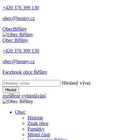
+420 376 399 130
obec@besiny.cz
Obec
Běšiny
Obec
Běšiny
+420 376 399 130
obec@besiny.cz
Facebook obce Běšiny
Hledaný výraz
Hledat
rozšířené vyhledávání
Obec
Historie
Znak obce
Památky
Místní části