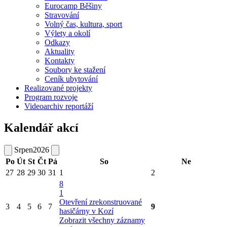
Eurocamp Běšiny
Stravování
Volný čas, kultura, sport
Výlety a okolí
Odkazy
Aktuality
Kontakty
Soubory ke stažení
Ceník ubytování
Realizované projekty
Program rozvoje
Videoarchiv reportáží
Kalendář akcí
Srpen
2026
Po
Út
St
Čt
Pá
So
Ne
27
28
29
30
31
1
2
8
1
Otevření zrekonstruované
3
4
5
6
7
9
hasičárny v Kozí
Zobrazit všechny záznamy