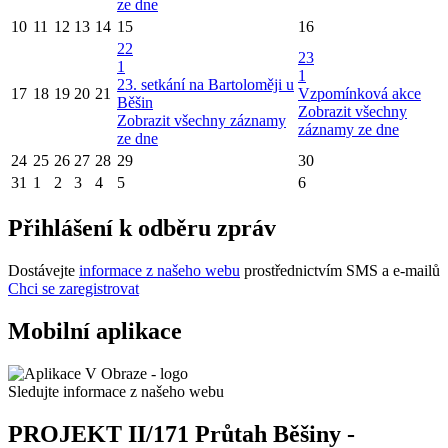
ze dne
10
11
12
13
14
15
16
22
23
1
1
23. setkání na Bartoloměji u
17
18
19
20
21
Vzpomínková akce
Běšin
Zobrazit všechny
Zobrazit všechny záznamy
záznamy ze dne
ze dne
24
25
26
27
28
29
30
31
1
2
3
4
5
6
Přihlášení k odběru zpráv
Dostávejte
informace z našeho webu
prostřednictvím SMS a e-mailů
Chci se zaregistrovat
Mobilní aplikace
Sledujte informace z našeho webu
PROJEKT II/171 Průtah Běšiny -