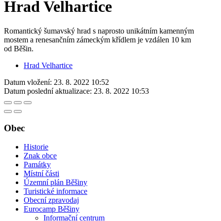
Hrad Velhartice
Romantický šumavský hrad s naprosto unikátním kamenným
mostem a renesančním zámeckým křídlem je vzdálen 10 km
od Běšin.
Hrad Velhartice
Datum vložení:
23. 8. 2022 10:52
Datum poslední aktualizace:
23. 8. 2022 10:53
Obec
Historie
Znak obce
Památky
Místní části
Územní plán Běšiny
Turistické informace
Obecní zpravodaj
Eurocamp Běšiny
Informační centrum