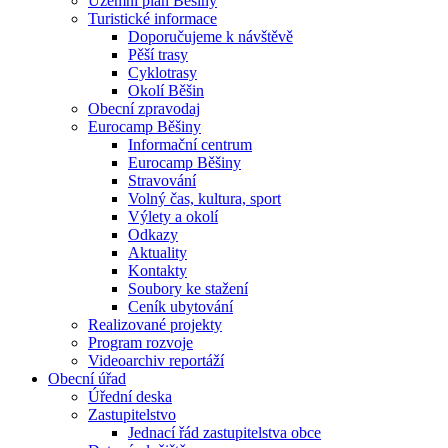
Územní plán Běšiny
Turistické informace
Doporučujeme k návštěvě
Pěší trasy
Cyklotrasy
Okolí Běšin
Obecní zpravodaj
Eurocamp Běšiny
Informační centrum
Eurocamp Běšiny
Stravování
Volný čas, kultura, sport
Výlety a okolí
Odkazy
Aktuality
Kontakty
Soubory ke stažení
Ceník ubytování
Realizované projekty
Program rozvoje
Videoarchiv reportáží
Obecní úřad
Úřední deska
Zastupitelstvo
Jednací řád zastupitelstva obce