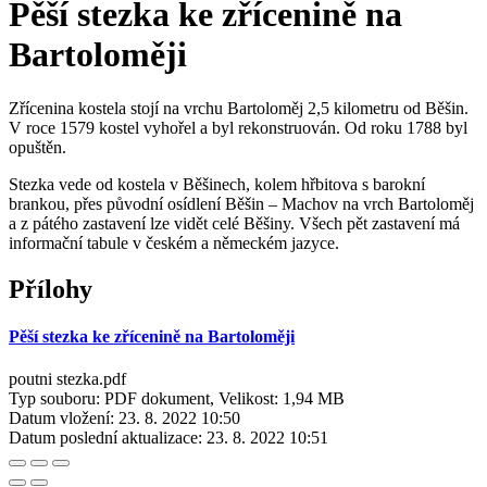
Pěší stezka ke zřícenině na
Bartoloměji
Zřícenina kostela stojí na vrchu Bartoloměj 2,5 kilometru od Běšin.
V roce 1579 kostel vyhořel a byl rekonstruován. Od roku 1788 byl
opuštěn.
Stezka vede od kostela v Běšinech, kolem hřbitova s barokní
brankou, přes původní osídlení Běšin – Machov na vrch Bartoloměj
a z pátého zastavení lze vidět celé Běšiny. Všech pět zastavení má
informační tabule v českém a německém jazyce.
Přílohy
Pěší stezka ke zřícenině na Bartoloměji
poutni stezka.pdf
Typ souboru: PDF dokument, Velikost: 1,94 MB
Datum vložení:
23. 8. 2022 10:50
Datum poslední aktualizace:
23. 8. 2022 10:51