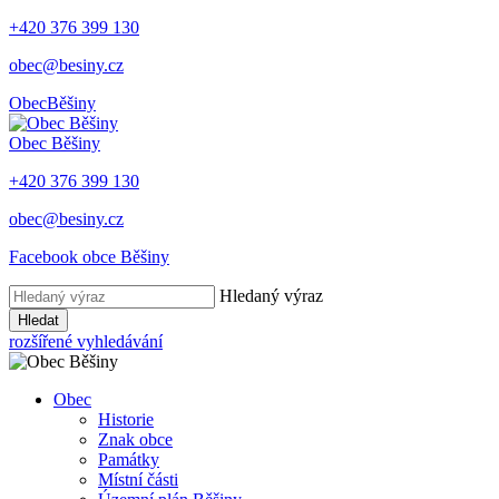
+420 376 399 130
obec@besiny.cz
Obec
Běšiny
Obec
Běšiny
+420 376 399 130
obec@besiny.cz
Facebook obce Běšiny
Hledaný výraz
Hledat
rozšířené vyhledávání
Obec
Historie
Znak obce
Památky
Místní části