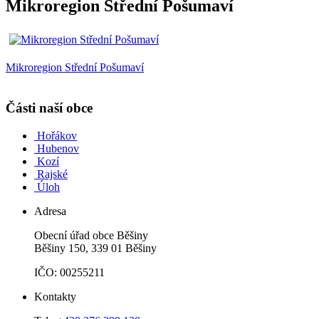
Mikroregion Střední Pošumaví
Mikroregion Střední Pošumaví
Části naší obce
Hořákov
Hubenov
Kozí
Rajské
Úloh
Adresa
Obecní úřad obce Běšiny
Běšiny 150, 339 01 Běšiny
IČO: 00255211
Kontakty