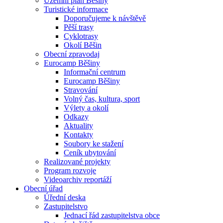
Územní plán Běšiny
Turistické informace
Doporučujeme k návštěvě
Pěší trasy
Cyklotrasy
Okolí Běšin
Obecní zpravodaj
Eurocamp Běšiny
Informační centrum
Eurocamp Běšiny
Stravování
Volný čas, kultura, sport
Výlety a okolí
Odkazy
Aktuality
Kontakty
Soubory ke stažení
Ceník ubytování
Realizované projekty
Program rozvoje
Videoarchiv reportáží
Obecní úřad
Úřední deska
Zastupitelstvo
Jednací řád zastupitelstva obce