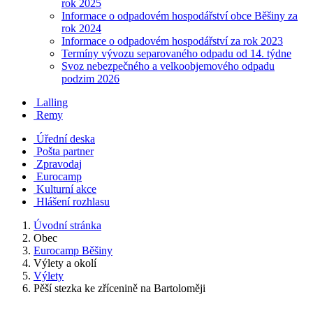
rok 2025
Informace o odpadovém hospodářství obce Běšiny za
rok 2024
Informace o odpadovém hospodářství za rok 2023
Termíny vývozu separovaného odpadu od 14. týdne
Svoz nebezpečného a velkoobjemového odpadu
podzim 2026
Lalling
Remy
Úřední deska
Pošta partner
Zpravodaj
Eurocamp
Kulturní akce
Hlášení rozhlasu
Úvodní stránka
Obec
Eurocamp Běšiny
Výlety a okolí
Výlety
Pěší stezka ke zřícenině na Bartoloměji