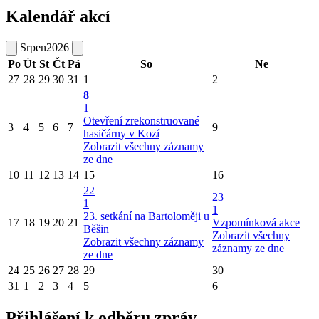
Kalendář akcí
Srpen
2026
Po
Út
St
Čt
Pá
So
Ne
27
28
29
30
31
1
2
8
1
Otevření zrekonstruované
3
4
5
6
7
9
hasičárny v Kozí
Zobrazit všechny záznamy
ze dne
10
11
12
13
14
15
16
22
23
1
1
23. setkání na Bartoloměji u
17
18
19
20
21
Vzpomínková akce
Běšin
Zobrazit všechny
Zobrazit všechny záznamy
záznamy ze dne
ze dne
24
25
26
27
28
29
30
31
1
2
3
4
5
6
Přihlášení k odběru zpráv