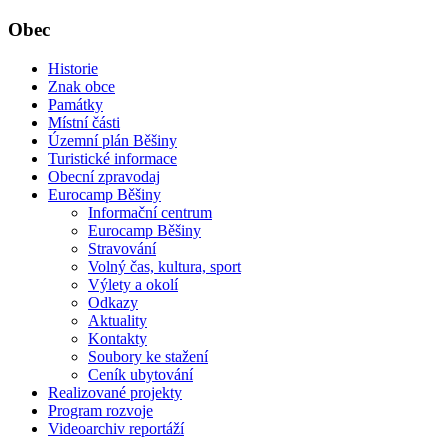
Obec
Historie
Znak obce
Památky
Místní části
Územní plán Běšiny
Turistické informace
Obecní zpravodaj
Eurocamp Běšiny
Informační centrum
Eurocamp Běšiny
Stravování
Volný čas, kultura, sport
Výlety a okolí
Odkazy
Aktuality
Kontakty
Soubory ke stažení
Ceník ubytování
Realizované projekty
Program rozvoje
Videoarchiv reportáží