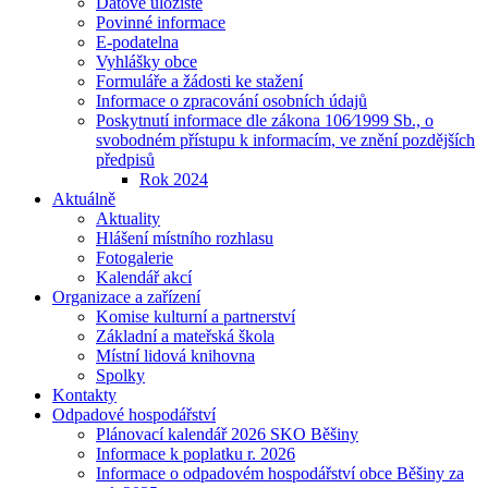
Datové uložiště
Povinné informace
E-podatelna
Vyhlášky obce
Formuláře a žádosti ke stažení
Informace o zpracování osobních údajů
Poskytnutí informace dle zákona 106⁄1999 Sb., o
svobodném přístupu k informacím, ve znění pozdějších
předpisů
Rok 2024
Aktuálně
Aktuality
Hlášení místního rozhlasu
Fotogalerie
Kalendář akcí
Organizace a zařízení
Komise kulturní a partnerství
Základní a mateřská škola
Místní lidová knihovna
Spolky
Kontakty
Odpadové hospodářství
Plánovací kalendář 2026 SKO Běšiny
Informace k poplatku r. 2026
Informace o odpadovém hospodářství obce Běšiny za