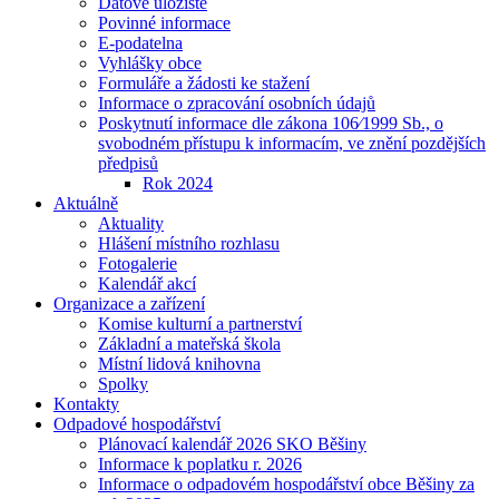
Datové uložiště
Povinné informace
E-podatelna
Vyhlášky obce
Formuláře a žádosti ke stažení
Informace o zpracování osobních údajů
Poskytnutí informace dle zákona 106⁄1999 Sb., o
svobodném přístupu k informacím, ve znění pozdějších
předpisů
Rok 2024
Aktuálně
Aktuality
Hlášení místního rozhlasu
Fotogalerie
Kalendář akcí
Organizace a zařízení
Komise kulturní a partnerství
Základní a mateřská škola
Místní lidová knihovna
Spolky
Kontakty
Odpadové hospodářství
Plánovací kalendář 2026 SKO Běšiny
Informace k poplatku r. 2026
Informace o odpadovém hospodářství obce Běšiny za