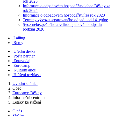
rok 2025
Informace o odpadovém hospodářství obce Běšiny za
rok 2024
Informace o odpadovém hospodářství za rok 2023
Termíny vývozu separovaného odpadu od 14. týdne
Svoz nebezpečného a velkoobjemového odpadu
podzim 2026
Lalling
Remy
Úřední deska
Pošta partner
Zpravodaj
Eurocamp
Kulturní akce
Hlášení rozhlasu
Úvodní stránka
Obec
Eurocamp Běšiny
Informační centrum
Letáky ke stažení
O nás
Služby