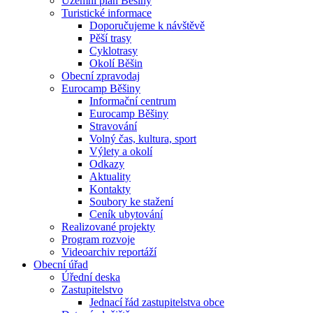
Územní plán Běšiny
Turistické informace
Doporučujeme k návštěvě
Pěší trasy
Cyklotrasy
Okolí Běšin
Obecní zpravodaj
Eurocamp Běšiny
Informační centrum
Eurocamp Běšiny
Stravování
Volný čas, kultura, sport
Výlety a okolí
Odkazy
Aktuality
Kontakty
Soubory ke stažení
Ceník ubytování
Realizované projekty
Program rozvoje
Videoarchiv reportáží
Obecní úřad
Úřední deska
Zastupitelstvo
Jednací řád zastupitelstva obce