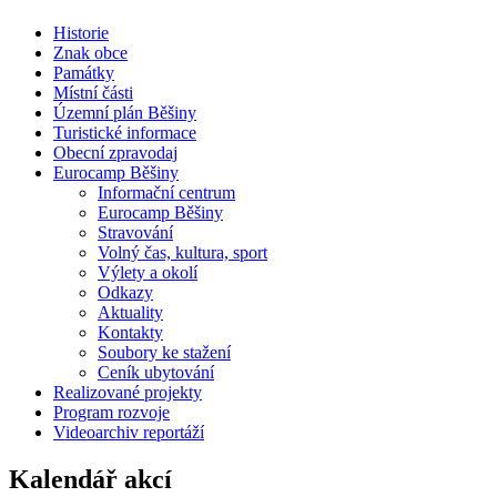
Historie
Znak obce
Památky
Místní části
Územní plán Běšiny
Turistické informace
Obecní zpravodaj
Eurocamp Běšiny
Informační centrum
Eurocamp Běšiny
Stravování
Volný čas, kultura, sport
Výlety a okolí
Odkazy
Aktuality
Kontakty
Soubory ke stažení
Ceník ubytování
Realizované projekty
Program rozvoje
Videoarchiv reportáží
Kalendář akcí