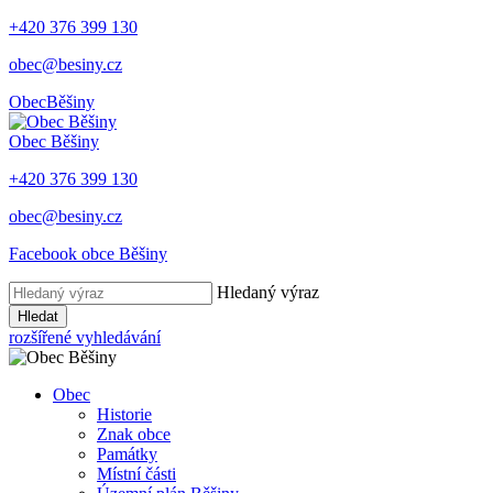
+420 376 399 130
obec@besiny.cz
Obec
Běšiny
Obec
Běšiny
+420 376 399 130
obec@besiny.cz
Facebook obce Běšiny
Hledaný výraz
Hledat
rozšířené vyhledávání
Obec
Historie
Znak obce
Památky
Místní části