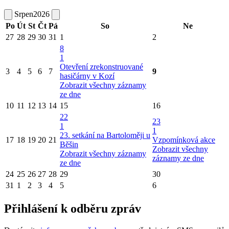
Srpen
2026
Po
Út
St
Čt
Pá
So
Ne
27
28
29
30
31
1
2
8
1
Otevření zrekonstruované
3
4
5
6
7
9
hasičárny v Kozí
Zobrazit všechny záznamy
ze dne
10
11
12
13
14
15
16
22
23
1
1
23. setkání na Bartoloměji u
17
18
19
20
21
Vzpomínková akce
Běšin
Zobrazit všechny
Zobrazit všechny záznamy
záznamy ze dne
ze dne
24
25
26
27
28
29
30
31
1
2
3
4
5
6
Přihlášení k odběru zpráv