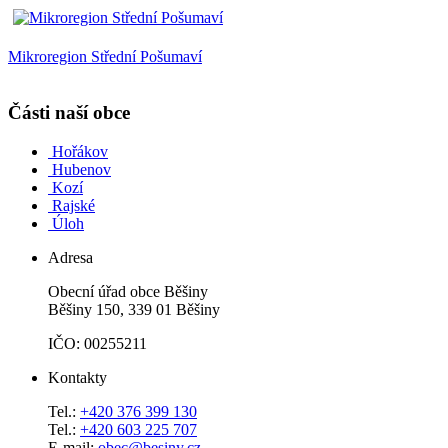
Mikroregion Střední Pošumaví
Části naší obce
Hořákov
Hubenov
Kozí
Rajské
Úloh
Adresa
Obecní úřad obce Běšiny
Běšiny 150, 339 01 Běšiny
IČO: 00255211
Kontakty
Tel.:
+420 376 399 130
Tel.:
+420 603 225 707
E-mail:
obec@besiny.cz